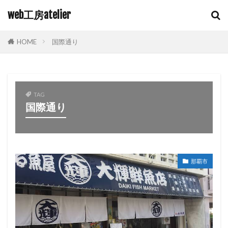
web工房atelier
HOME
国際通り
TAG
国際通り
那覇市