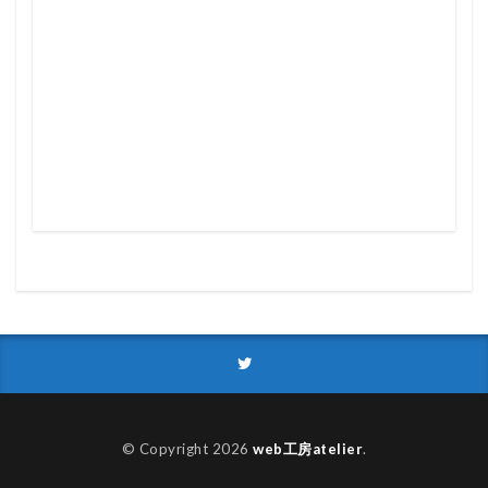
© Copyright 2026
web工房atelier
.