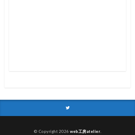
© Copyright 2026
web工房atelier
.