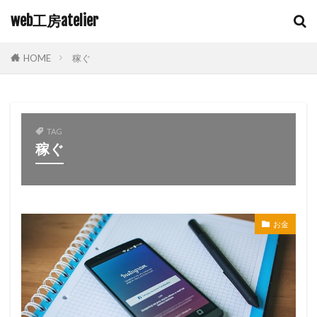
web工房atelier
HOME
稼ぐ
TAG
稼ぐ
お金