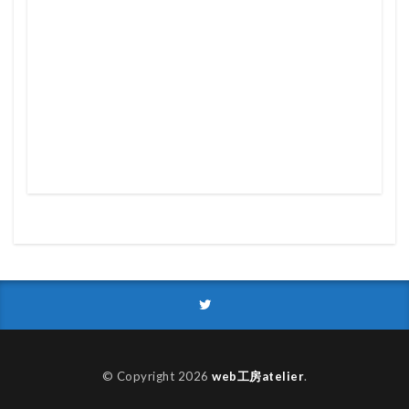
© Copyright 2026
web工房atelier
.