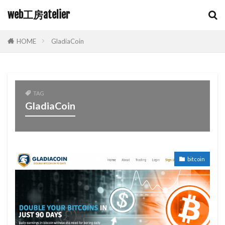
web工房atelier
HOME
GladiaCoin
TAG
GladiaCoin
bitcoin