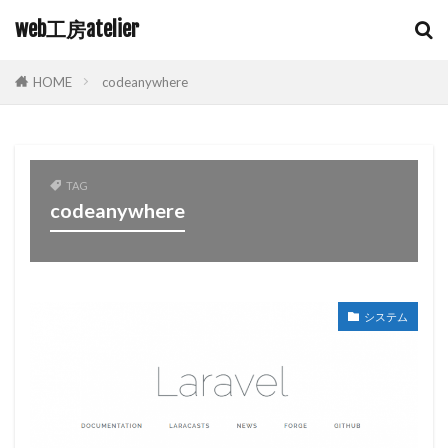
web工房atelier
HOME
codeanywhere
TAG
codeanywhere
システム